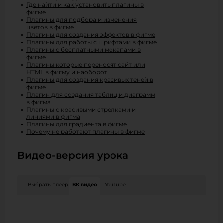
Где найти и как установить плагины в
фигме
Плагины для подбора и изменения
цветов в фигме
Плагины для создания эффектов в фигме
Плагины для работы с шрифтами в фигме
Плагины c бесплатными мокапами в
фигме
Плагины которые переносят сайт или
HTML в фигму и наоборот
Плагины для создания красивых теней в
фигме
Плагин для создания таблиц и диаграмм
в фигма
Плагины с красивыми стрелками и
линиями в фигма
Плагины для градиента в фигме
Почему не работают плагины в фигме
Видео-версия урока
Выбрать плеер:
ВК видео
YouTube