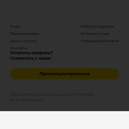
О нас
Работы студентов
Преподаватели
Истории успеха
Цены и оплата
Отзывы выпускников
Контакты
Остались вопросы?
Свяжитесь с нами!
Проконсультироваться
©2020–
2026
Все права защищены. ИП Агеенко
Ян Владимирович