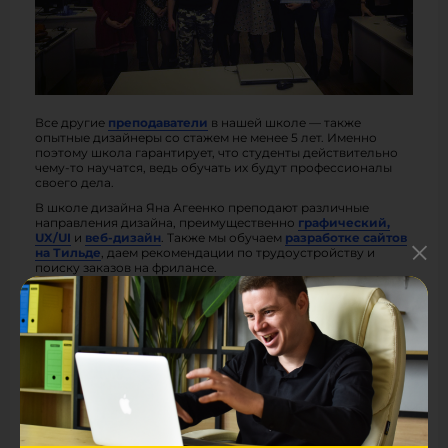
Все другие
преподаватели
в нашей школе — также
опытные дизайнеры со стажем не менее 5 лет. Именно
поэтому школа гарантирует, что студенты действительно
чему-то научатся, ведь обучать их будут профессионалы
своего дела.
В школе дизайна Яна Агеенко преподают различные
направления дизайна, преимущественно
графический,
UX/UI
и
веб-дизайн
. Также мы обучаем
разработке сайтов
на Тильде
, даем рекомендации по трудоустройству и
поиску заказов на фрилансе.
Программы наших курсов постоянно дорабатываются и
обновляются, чтобы соответствовать современным
требованиям работодателей и заказчиков.
Наша главная цель — трудоустройство выпускников. Вы
можете посмотреть их истории и
отзывы
в
соответствующих разделах сайта.