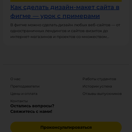
Как сделать дизайн-макет сайта в
фигме — урок с примерами
В фигме можно сделать дизайн любых веб-сайтов — от
одностраничных лендингов и сайтов-визиток до
интернет-магазинов и проектов со множеством
страниц. В этом уроке вы узнаете, как сделать макет
сайта в фигме, какие у него должны быть размеры и
сетки, как подобрать хорошую композицию и
типографику. Оптимально смотреть этот урок в
формате видео — там вы найдете пошаговую
инструкцию и конкретные примеры.
О нас
Работы студентов
Преподаватели
Истории успеха
Цены и оплата
Отзывы выпускников
Контакты
Остались вопросы?
Свяжитесь с нами!
Проконсультироваться