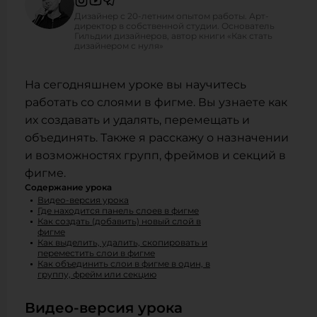
Дизайнер с 20-летним опытом работы. Арт-
директор в собственной студии. Основатель
Гильдии дизайнеров, автор книги «Как стать
дизайнером с нуля»
На сегодняшнем уроке вы научитесь
работать со слоями в фигме. Вы узнаете как
их создавать и удалять, перемещать и
объединять. Также я расскажу о назначении
и возможностях групп, фреймов и секций в
фигме.
Содержание урока
Видео-версия урока
Где находится панель слоев в фигме
Как создать (добавить) новый слой в
фигме
Как выделить, удалить, скопировать и
переместить слои в фигме
Как объединить слои в фигме в один, в
группу, фрейм или секцию
Видео-версия урока