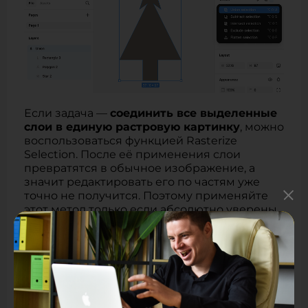
Если задача —
соединить все выделенные
слои в единую растровую картинку
, можно
воспользоваться функцией Rasterize
Selection. После её применения слои
превратятся в обычное изображение, а
значит редактировать его по частям уже
точно не получится. Поэтому применяйте
этот метод только если абсолютно уверены
в его необходимости.