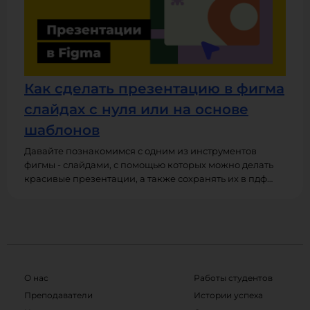
приложении.
Как сделать презентацию в фигма
слайдах с нуля или на основе
шаблонов
Давайте познакомимся с одним из инструментов
фигмы - слайдами, с помощью которых можно делать
красивые презентации, а также сохранять их в пдф
формате. По сути, слайды - это аналог powerpoint от
фигмы. Также в этом уроке мы рассмотрим шаблоны
фигма слайдов и научимся их редактировать.
О нас
Работы студентов
Преподаватели
Истории успеха