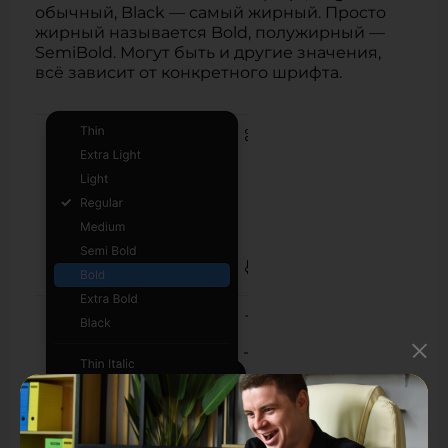
обычный, Black — самый жирный. Просто
жирный называется Bold, полужирный —
SemiBold. Могут быть и другие значения,
всё зависит от конкретного шрифта.
А вот у некоторых шрифтов может быть
всего одно начертание. В таком случае