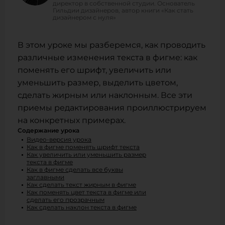
директор в собственной студии. Основатель
Гильдии дизайнеров, автор книги «Как стать
дизайнером с нуля»
В этом уроке мы разберемся, как проводить
различные изменения текста в фигме: как
поменять его шрифт, увеличить или
уменьшить размер, выделить цветом,
сделать жирным или наклонным. Все эти
приемы редактирования проиллюстрируем
на конкретных примерах.
Содержание урока
Видео-версия урока
Как в фигме поменять шрифт текста
Как увеличить или уменьшить размер
текста в фигме
Как в фигме сделать все буквы
заглавными
Как сделать текст жирным в фигме
Как поменять цвет текста в фигме или
сделать его прозрачным
Как сделать наклон текста в фигме