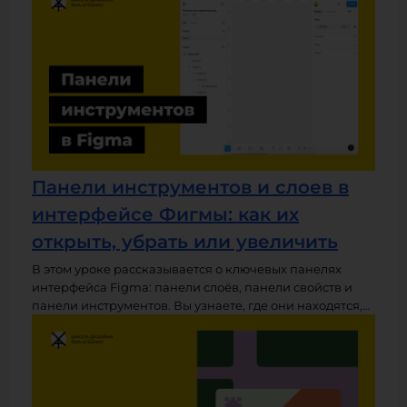
формат этого урока содержит подробную инструкцию
по созданию визиток, а в конце вас ждет домашнее
задание, на котором вы сделаете свои собственные
макеты.
Панели инструментов и слоев в
интерфейсе Фигмы: как их
открыть, убрать или увеличить
В этом уроке рассказывается о ключевых панелях
интерфейса Figma: панели слоёв, панели свойств и
панели инструментов. Вы узнаете, где они находятся,
за что отвечают и как с ними работать. Также
объясняется, как вернуть пропавшие панели и как
изменить их размер — как ширину отдельных панелей,
так и общий масштаб интерфейса в зависимости от
того, работаете ли вы в браузере или в десктопном