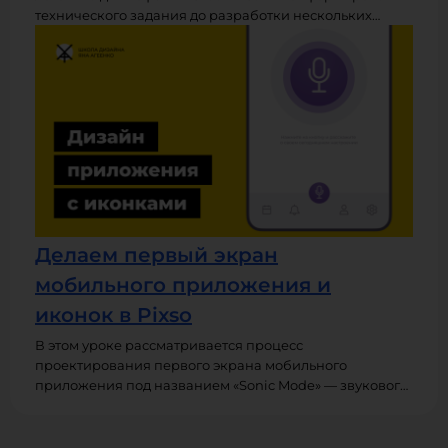
технического задания до разработки нескольких
концепций. Рассматриваются принципы подбора
референсов, выбор цветовой палитры, работа с
типографикой и графическими элементами, а также
важные технические нюансы векторного дизайна. Все
этапы демонстрируются в программе Pixso, что делает
урок особенно полезным для начинающих
дизайнеров, осваивающих этот инструмент.
Делаем первый экран
мобильного приложения и
иконок в Pixso
В этом уроке рассматривается процесс
проектирования первого экрана мобильного
приложения под названием «Sonic Mode» — звукового
дневника настроения. На основе технического
задания, сгенерированного с помощью нейросети,
разбираются ключевые требования к интерфейсу: