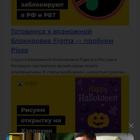
Готовимся к возможной
блокировке Figma — пробуем
Pixso
Слухи о возможной блокировке Figma в России и
Беларуси заставляют дизайнеров искать
альтернативы. В статье разбираем, насколько реальна
угроза, почему стоит подготовиться заранее — и
почему китайский сервис Pixso может стать достойной
заменой: он похож на Figma, открывает .fig-файлы и не
подвержен санкционным рискам.