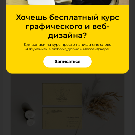
Хочешь бесплатный курс
графического и веб-
дизайна?
Для записи на курс просто напиши мне слово
«Обучение» в любом удобном мессенджере:
Автор:
Габрукович Татьяна
Записаться