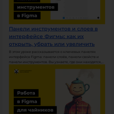
Панели инструментов и слоев в
интерфейсе Фигмы: как их
открыть, убрать или увеличить
В этом уроке рассказывается о ключевых панелях
интерфейса Figma: панели слоёв, панели свойств и
панели инструментов. Вы узнаете, где они находятся,
за что отвечают и как с ними работать. Также
объясняется, как вернуть пропавшие панели и как
изменить их размер — как ширину отдельных панелей,
так и общий масштаб интерфейса в зависимости от
того, работаете ли вы в браузере или в десктопном
приложении.