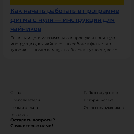
Как начать работать в программе
фигма с нуля — инструкция для
чайников
Если вы ищете максимально и простую и понятную
инструкцию для чайников по работе в фигме, этот
туториал — то что вам нужно. Здесь вы узнаете, как с
нуля научиться работать в программе фигма,
познакомитесь с интерфейсом и основными
инструментами этого приложения (фреймы, фигуры,
картинки, текст), а также создадите свой первый
дизайн-макет.
О нас
Работы студентов
Преподаватели
Истории успеха
Цены и оплата
Отзывы выпускников
Контакты
Остались вопросы?
Свяжитесь с нами!