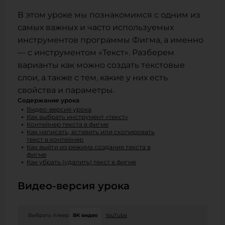
В этом уроке мы познакомимся с одним из
самых важных и часто используемых
инструментов программы Фигма, а именно
— с инструментом «Текст». Разберем
варианты как можно создать текстовые
слои, а также с тем, какие у них есть
свойства и параметры.
Содержание урока
Видео-версия урока
Как выбрать инструмент «текст»
Контейнер текста в фигме
Как написать, вставить или скопировать
текст в контейнер
Как выйти из режима создания текста в
фигме
Как убрать (удалить) текст в фигме
Видео-версия урока
Выбрать плеер:
ВК видео
YouTube