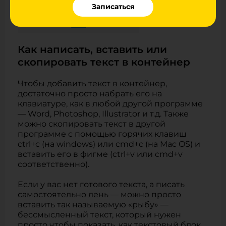
Записаться
Как написать, вставить или
скопировать текст в контейнер
Чтобы добавить текст в контейнер,
достаточно просто набрать его на
клавиатуре, как в любой другой программе
— Word, Photoshop, Illustrator и т.д. Также
можно скопировать текст в другой
программе c помощью горячих клавиш
ctrl+c (на windows) или cmd+c (на Mac OS) и
вставить его в фигме (ctrl+v или cmd+v
соответственно).
Если у вас нет готового текста, а писать
самостоятельно лень — можно просто
вставить так называемую «рыбу» —
бессмысленный текст, который нужен
просто чтобы показать, как текстовый блок