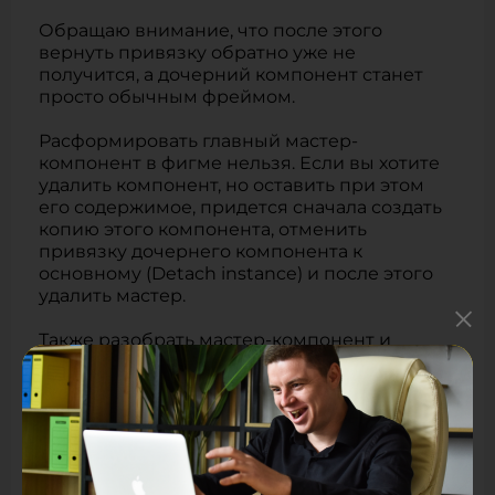
Обращаю внимание, что после этого
вернуть привязку обратно уже не
получится, а дочерний компонент станет
просто обычным фреймом.
Расформировать главный мастер-
компонент в фигме нельзя. Если вы хотите
удалить компонент, но оставить при этом
его содержимое, придется сначала создать
копию этого компонента, отменить
привязку дочернего компонента к
основному (Detach instance) и после этого
удалить мастер.
Также разобрать мастер-компонент и
сделать из него обычный фрейм можно с
помощью специальных плагинов, например
DETACH THEM ALL!
Как добавить варианты
компонента и зачем это нужно