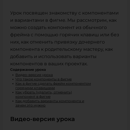
Урок посвящен знакомству с компонентами
и вариантами в фигме. Мы рассмотрим, как
можно создать компонент из обычного
фрейма с помощью горячих клавиш или без
них, как отменить привязку дочернего
компонента к родительскому мастеру, как
добавить и использовать варианты
компонентов в ваших проектах.
Содержание урока
Видео-версия урока
Что такое компоненты в фигме
Как в фигме сделать фрейм компонентом
горячими клавишами
Как убрать (удалить, отменить)
компонент в фигме
Как добавить варианты компонента и
зачем это нужно
Видео-версия урока