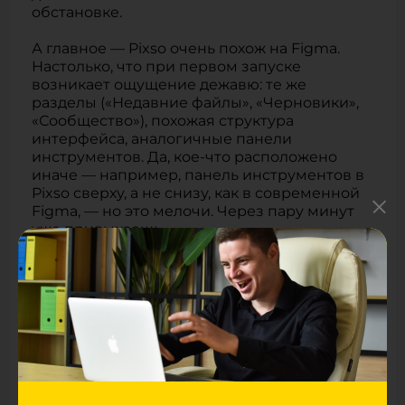
обстановке.
А главное — Pixso очень похож на Figma.
Настолько, что при первом запуске
возникает ощущение дежавю: те же
разделы («Недавние файлы», «Черновики»,
«Сообщество»), похожая структура
интерфейса, аналогичные панели
инструментов. Да, кое-что расположено
иначе — например, панель инструментов в
Pixso сверху, а не снизу, как в современной
Figma, — но это мелочи. Через пару минут
уже привыкаешь.
Все ключевые функции, за которые
дизайнеры любят Figma, в Pixso тоже есть:
Компоненты и стили
работают почти так
же: можно создавать мастер-компоненты,
менять их — и все экземпляры
обновляются автоматически.
Автолейауты
поддерживаются: кнопки