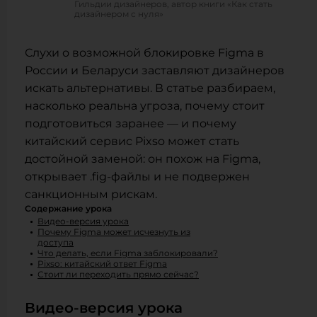
Гильдии дизайнеров, автор книги «Как стать
дизайнером с нуля»
Слухи о возможной блокировке Figma в
России и Беларуси заставляют дизайнеров
искать альтернативы. В статье разбираем,
насколько реальна угроза, почему стоит
подготовиться заранее — и почему
китайский сервис Pixso может стать
достойной заменой: он похож на Figma,
открывает .fig-файлы и не подвержен
санкционным рискам.
Содержание урока
Видео-версия урока
Почему Figma может исчезнуть из
доступа
Что делать, если Figma заблокировали?
Pixso: китайский ответ Figma
Стоит ли переходить прямо сейчас?
Видео-версия урока