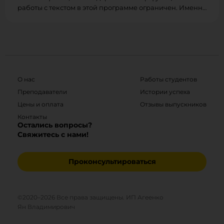
работы с текстом в этой программе ограничен. Именно
тогда и нужно переводить текст в кривые. Как это
сделать — рассказываю в сегодняшней статье.
О нас
Работы студентов
Преподаватели
Истории успеха
Цены и оплата
Отзывы выпускников
Контакты
Остались вопросы?
Свяжитесь с нами!
Проконсультироваться
©2020–
2026
Все права защищены. ИП Агеенко
Ян Владимирович